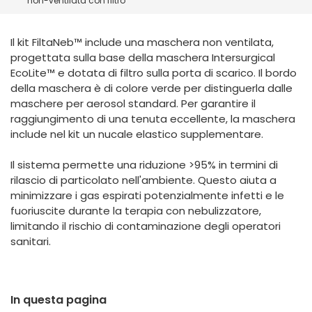
non-ventilata con filtro
España
Turkey
France
Il kit FiltaNeb™ include una maschera non ventilata,
International English
progettata sulla base della maschera Intersurgical
EcoLite™ e dotata di filtro sulla porta di scarico. Il bordo
della maschera è di colore verde per distinguerla dalle
maschere per aerosol standard. Per garantire il
raggiungimento di una tenuta eccellente, la maschera
include nel kit un nucale elastico supplementare.
Il sistema permette una riduzione >95% in termini di
rilascio di particolato nell'ambiente. Questo aiuta a
minimizzare i gas espirati potenzialmente infetti e le
fuoriuscite durante la terapia con nebulizzatore,
limitando il rischio di contaminazione degli operatori
sanitari.
In questa pagina