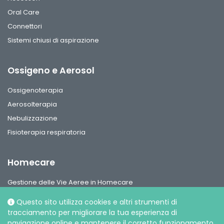
Oral Care
Connettori
Sistemi chiusi di aspirazione
Ossigeno e Aerosol
Ossigenoterapia
Aerosolterapia
Nebulizzazione
Fisioterapia respiratoria
Homecare
Gestione delle Vie Aeree in Homecare
Circuiti per ventilazione, interfaccie paziente e accessori
Questo sito utilizza cookies e altri strumenti di
Gamma Ossigeno & Aerosol Terapia Home Care
tracciamento per migliorare la tua esperienza di
navigazione online e mantenere il corretto funzionamento