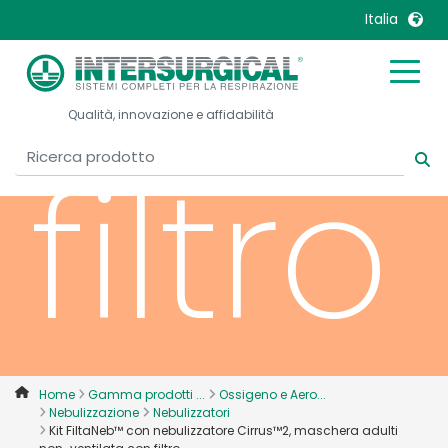
vent
Italia
United Kingdom
Ireland
Qualità, innovazione e affidabilità
United States
Italia
filtro
Australia
Japan
België, Nederlands
Lietuva
Belgique, Français
Malaysia
Canada, English
Mexico
Canada, Français
Nederlands
China
Norway
Colombia
Portugal
Denmark
Russia
Home
Gamma prodotti ...
Ossigeno e Aero...
Nebulizzazione
Nebulizzatori
Deutschland
Sweden
Kit FiltaNeb™ con nebulizzatore Cirrus™2, maschera adulti