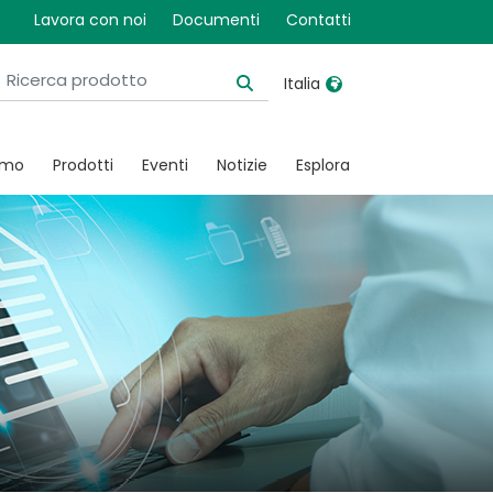
Lavora con noi
Documenti
Contatti
Italia
United Kingdom
Ireland
amo
Prodotti
Eventi
Notizie
Esplora
United States
Italia
Australia
Japan
België, Nederlands
Lietuva
Belgique, Français
Malaysia
Canada, English
Mexico
Canada, Français
Nederlands
China
Norway
Colombia
Portugal
Denmark
Russia