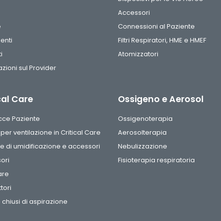
Accessori
e
Connessioni al Paziente
enti
Filtri Respiratori, HME e HMEF
i
Atomizzatori
zioni sul Provider
cal Care
Ossigeno e Aerosol
acce Paziente
Ossigenoterapia
i per ventilazione in Critical Care
Aerosolterapia
 di umidificazione e accessori
Nebulizzazione
ori
Fisioterapia respiratoria
are
tori
 chiusi di aspirazione