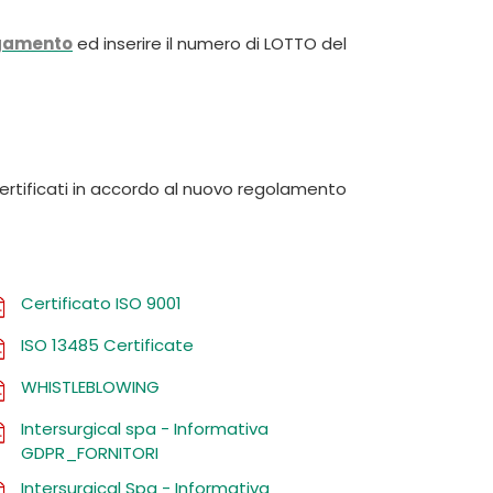
Deutschland
Sweden
gamento
ed inserire il numero di LOTTO del
España
Turkey
France
International English
certificati in accordo al nuovo regolamento
Certificato ISO 9001
ISO 13485 Certificate
WHISTLEBLOWING
Intersurgical spa - Informativa
GDPR_FORNITORI
Intersurgical Spa - Informativa