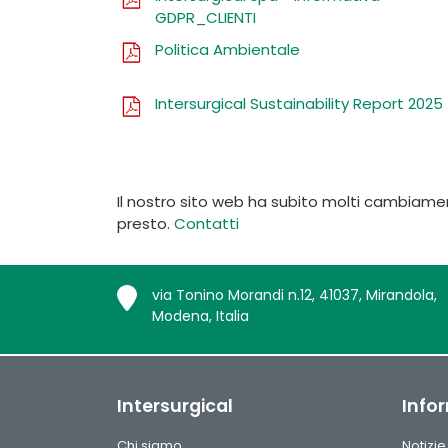
GDPR_CLIENTI
Politica Ambientale
Intersurgical Sustainability Report 2025
Il nostro sito web ha subito molti cambiamen
presto.
Contatti
via Tonino Morandi n.12, 41037, Mirandola,
Modena, Italia
Intersurgical
Info
Chi siamo
Notizie