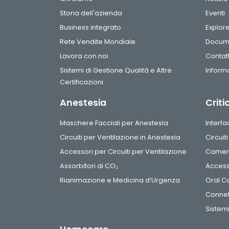
Storia dell'azienda
Eventi
Business integrato
Explor
Rete Vendite Mondiale
Docum
Lavora con noi
Contatt
Sistemi di Gestione Qualità e Altre
Informa
Certificazioni
Anestesia
Criti
Maschere Facciali per Anestesia
Interf
Circuiti per Ventilazione in Anestesia
Circuit
Accessori per Circuiti per Ventilazione
Camere
Assorbitori di CO₂
Access
Rianimazione e Medicina d’Urgenza
Oral C
Connet
Sistemi