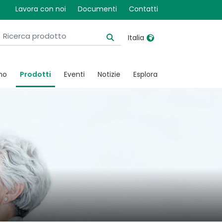
Lavora con noi
Documenti
Contatti
Italia
United Kingdom
Ireland
mo
Prodotti
Eventi
Notizie
Esplora
United States
Italia
Australia
Japan
België, Nederlands
Lietuva
Belgique, Français
Malaysia
Canada, English
Mexico
Canada, Français
Nederlands
China
Norway
Colombia
Portugal
Denmark
Russia