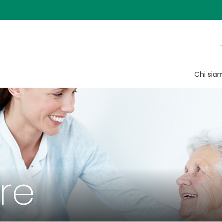
Chi sia
re