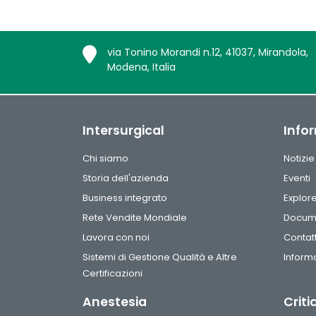
via Tonino Morandi n.12, 41037, Mirandola,
Modena, Italia
Intersurgical
Info
Chi siamo
Notizie
Storia dell'azienda
Eventi
Business integrato
Explor
Rete Vendite Mondiale
Docum
Lavora con noi
Contatt
Sistemi di Gestione Qualità e Altre
Informa
Certificazioni
Anestesia
Criti