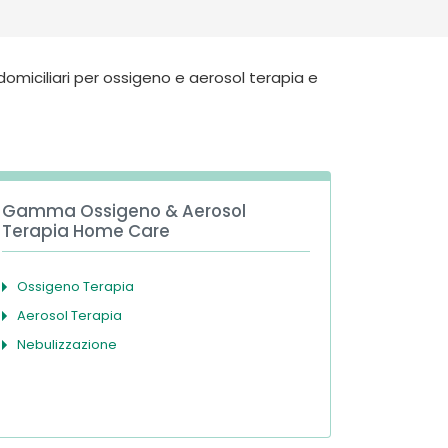
Deutschland
Sweden
España
Turkey
omiciliari per ossigeno e aerosol terapia e
France
International English
Gamma Ossigeno & Aerosol
Terapia Home Care
Ossigeno Terapia
Aerosol Terapia
Nebulizzazione