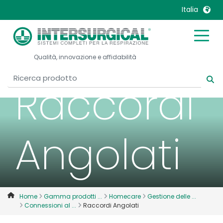
Italia
United Kingdom
Ireland
Qualità, innovazione e affidabilità
United States
Italia
Australia
Japan
Raccordi
België, Nederlands
Lietuva
Belgique, Français
Malaysia
Canada, English
Mexico
Angolati
Canada, Français
Nederlands
China
Norway
Colombia
Portugal
Denmark
Russia
Home
Gamma prodotti ...
Homecare
Gestione delle ...
Connessioni al ...
Raccordi Angolati
Deutschland
Sweden