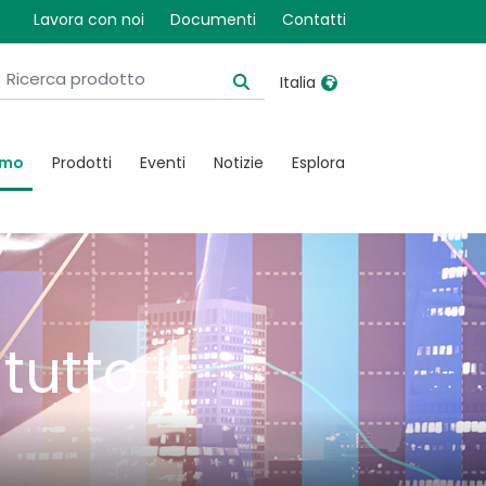
Lavora con noi
Documenti
Contatti
Italia
United Kingdom
Ireland
amo
Prodotti
Eventi
Notizie
Esplora
United States
Italia
Australia
Japan
België, Nederlands
Lietuva
Belgique, Français
Malaysia
Canada, English
Mexico
tutto il
Canada, Français
Nederlands
China
Norway
Colombia
Portugal
Denmark
Russia