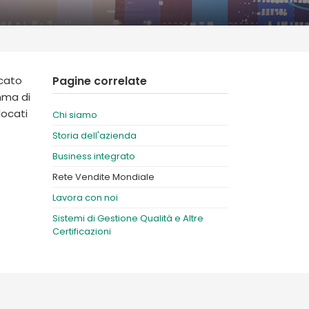
Deutschland
Sweden
España
Turkey
France
rcato
Pagine correlate
International English
mma di
locati
Chi siamo
Storia dell'azienda
Business integrato
Rete Vendite Mondiale
Lavora con noi
Sistemi di Gestione Qualità e Altre
Certificazioni