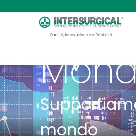
Rete 
Chi siamo
Rete Vendite Mo...
Qualità, innovazione e affidabilità
Mond
Supportiamo i
mondo