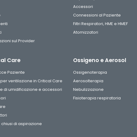
Accessori
e
Connessioni al Paziente
enti
Filtri Respiratori, HME e HMEF
i
Atomizzatori
zioni sul Provider
cal Care
Ossigeno e Aerosol
acce Paziente
Ossigenoterapia
i per ventilazione in Critical Care
Aerosolterapia
 di umidificazione e accessori
Nebulizzazione
ori
Fisioterapia respiratoria
are
tori
 chiusi di aspirazione