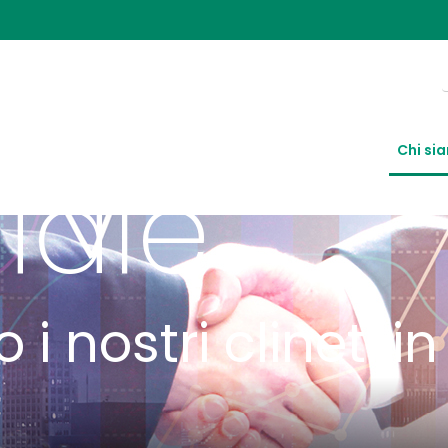
Vendite
Chi si
iale
 nostri clineti in 