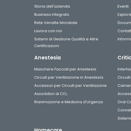
Storia dell'azienda
Eventi
Business integrato
Explor
Rete Vendite Mondiale
Docum
Lavora con noi
Contatt
Sistemi di Gestione Qualità e Altre
Informa
Certificazioni
Anestesia
Criti
Maschere Facciali per Anestesia
Interf
Circuiti per Ventilazione in Anestesia
Circuit
Accessori per Circuiti per Ventilazione
Camere
Assorbitori di CO₂
Access
Rianimazione e Medicina d’Urgenza
Oral C
Connet
Sistemi
Homecare