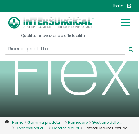
Italia
Fle
United Kingdom
Ireland
Qualità, innovazione e affidabilità
United States
Italia
Australia
Japan
België, Nederlands
Lietuva
Belgique, Français
Malaysia
Canada, English
Mexico
Canada, Français
Nederlands
China
Norway
Colombia
Portugal
Denmark
Russia
Home
Gamma prodotti ...
Homecare
Gestione delle ...
Connessioni al ...
Cateteri Mount
Cateteri Mount Flextube
Deutschland
Sweden