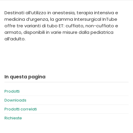
España
Turkey
Destinati all’utilizzo in anestesia, terapia intensiva e
France
medicina d’urgenza, la gamma Intersurgical InTube
International English
offre tre varianti di tubo ET: cuffiato, non-cuffiato e
armato, disponibili in varie misure dalla pediatrica
all’adulto.
In questa pagina
Prodotti
Downloads
Prodotti correlati
Richieste