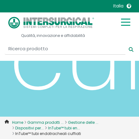
cuf
Italia
United Kingdom
Ireland
Qualità, innovazione e affidabilità
United States
Italia
Australia
Japan
België, Nederlands
Lietuva
Belgique, Français
Malaysia
Canada, English
Mexico
Canada, Français
Nederlands
China
Norway
Colombia
Portugal
Denmark
Russia
Home
Gamma prodotti ...
Gestione delle ...
Dispositivi per...
InTube™ tubi en...
Deutschland
Sweden
InTube™ tubi endotracheali cuffiati