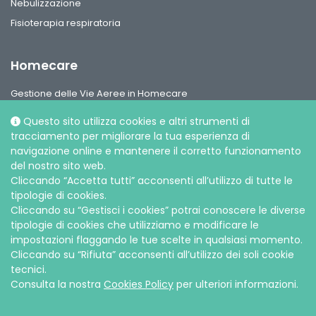
Nebulizzazione
Fisioterapia respiratoria
Homecare
Gestione delle Vie Aeree in Homecare
Circuiti per ventilazione, interfaccie paziente e accessori
Questo sito utilizza cookies e altri strumenti di
Gamma Ossigeno & Aerosol Terapia Home Care
tracciamento per migliorare la tua esperienza di
navigazione online e mantenere il corretto funzionamento
del nostro sito web.
Cliccando “Accetta tutti” acconsenti all’utilizzo di tutte le
tipologie di cookies.
Cliccando su “Gestisci i cookies” potrai conoscere le diverse
Social media
tipologie di cookies che utilizziamo e modificare le
impostazioni flaggando le tue scelte in qualsiasi momento.
Cliccando su “Rifiuta” acconsenti all’utilizzo dei soli cookie
tecnici.
Consulta la nostra
Cookies Policy
per ulteriori informazioni.