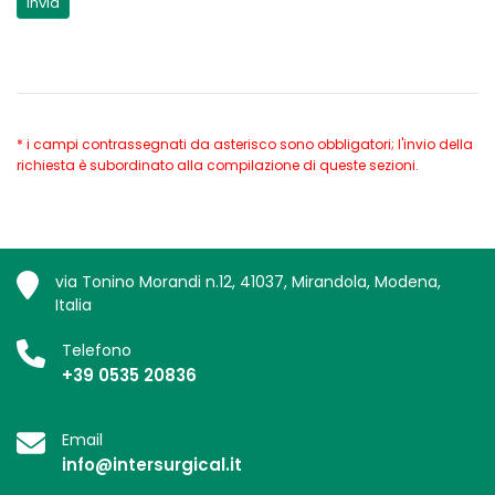
* i campi contrassegnati da asterisco sono obbligatori; l'invio della
richiesta è subordinato alla compilazione di queste sezioni.
via Tonino Morandi n.12, 41037, Mirandola, Modena,
Italia
Telefono
+39 0535 20836
Email
info@intersurgical.it