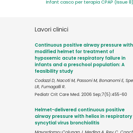
Infant casco per terapia CPAP (Issue 8
Lavori clinici
Continuous positive airway pressure with
modified helmet for treatment of
hypoxemic acute respiratory failure in
infants and a preschool population: A
feasibility study
Codazzi D, Nacoti M, Passoni M, Bonanomi E, Spe
LR, Fumagalli R.
Pediatr Crit Care Med. 2006 Sep;7(5):455-60
Helmet-delivered continuous positive
airway pressure with heliox in respiratory
syncytial virus bronchiolitis
Mayordomo-Colunga J, Medina A, Rey C, Conc