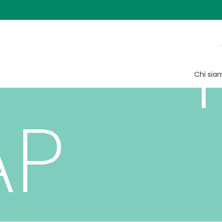
 tera
Chi sia
AP