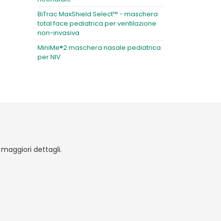
BiTrac MaxShield Select™ - maschera
total face pediatrica per ventilazione
non-invasiva
MiniMe®2 maschera nasale pediatrica
per NIV
r maggiori dettagli.