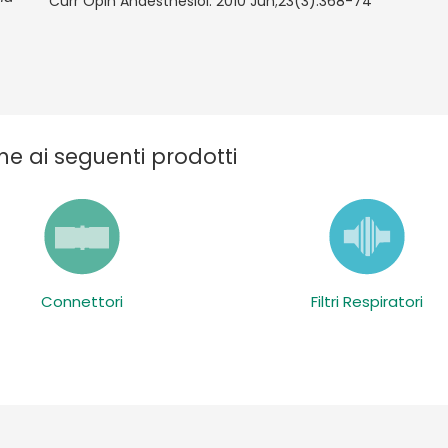
Curr Opin Anaesthesiol. 2010 Jun;23(3):368-74
he ai seguenti prodotti
Connettori
Filtri Respiratori