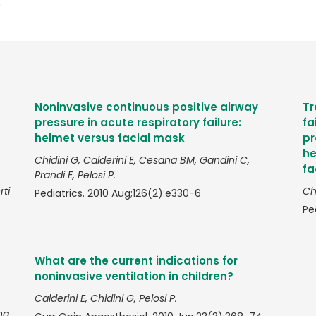
)
Noninvasive continuous positive airway
Tr
pressure in acute respiratory failure:
fa
helmet versus facial mask
pr
he
Chidini G, Calderini E, Cesana BM, Gandini C,
fa
Prandi E, Pelosi P.
rti
Chi
Pediatrics. 2010 Aug;126(2):e330-6
Pe
What are the current indications for
noninvasive ventilation in children?
Calderini E, Chidini G, Pelosi P.
ha