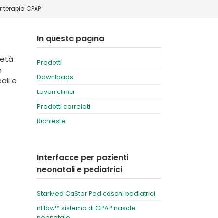
r terapia CPAP
Deutschland
Sweden
España
Turkey
In questa pagina
France
 età
Prodotti
International English
n
Downloads
ali e
Lavori clinici
Prodotti correlati
Richieste
Interfacce per pazienti
neonatali e pediatrici
StarMed CaStar Ped caschi pediatrici
nFlow™ sistema di CPAP nasale
neonatale