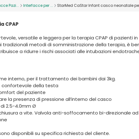
acce Pazi...
Interfacce per ...
StarMed CaStar Infant casco neonatale pe
pia CPAP
rtevole, versatile e leggera per la terapia CPAP di pazienti in
ai tradizionali metodi di somministrazione della terapia, è be
ibuisce a ridurre i rischi associati alle intubazioni endotrache
ume interno, per il trattamento dei bambini dai 3kg.
o confortevole della testa
omfort del paziente
re la presenza di pressione all’interno del casco
i di 2.5-4.0mm Ø
chiusura a vite. Valvola anti-soffocamento bi-direzionale ad
one
 disponibili su specifica richiesta del cliente.