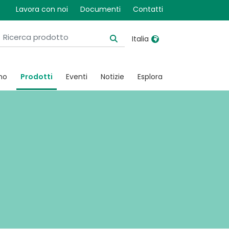
pia
Lavora con noi
Documenti
Contatti
Italia
United Kingdom
Ireland
mo
Prodotti
Eventi
Notizie
Esplora
United States
Italia
Australia
Japan
België, Nederlands
Lietuva
Belgique, Français
Malaysia
Canada, English
Mexico
Canada, Français
Nederlands
China
Norway
Colombia
Portugal
Denmark
Russia