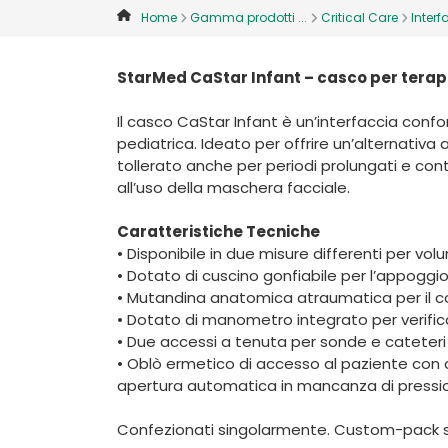
Home
Gamma prodotti ...
Critical Care
Interf
StarMed CaStar Infant – casco per tera
Il casco CaStar Infant è un’interfaccia confo
pediatrica. Ideato per offrire un’alternativa 
tollerato anche per periodi prolungati e contr
all’uso della maschera facciale.
Caratteristiche Tecniche
• Disponibile in due misure differenti per vol
• Dotato di cuscino gonfiabile per l’appoggi
• Mutandina anatomica atraumatica per il c
• Dotato di manometro integrato per verifica
• Due accessi a tenuta per sonde e cateter
• Oblò ermetico di accesso al paziente con 
apertura automatica in mancanza di pressi
Confezionati singolarmente. Custom-pack sono