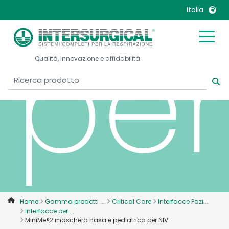
Italia
per
United Kingdom
Ireland
Qualità, innovazione e affidabilità
United States
Italia
Australia
Japan
België, Nederlands
Lietuva
Belgique, Français
Malaysia
Canada, English
Mexico
Canada, Français
Nederlands
China
Norway
Colombia
Portugal
Denmark
Russia
Home
Gamma prodotti ...
Critical Care
Interfacce Pazi...
Interfacce per ...
Deutschland
Sweden
MiniMe®2 maschera nasale pediatrica per NIV