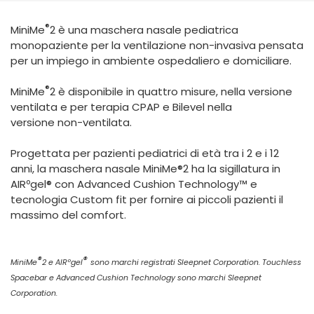
España
Turkey
®
MiniMe
2 è una maschera nasale pediatrica
France
monopaziente per la ventilazione non-invasiva pensata
International English
per un impiego in ambiente ospedaliero e domiciliare.
®
MiniMe
2 è disponibile in quattro misure, nella versione
ventilata e per terapia CPAP e Bilevel nella
versione non-ventilata.
Progettata per pazienti pediatrici di età tra i 2 e i 12
anni, la maschera nasale MiniMe®2 ha la sigillatura in
AIRºgel® con Advanced Cushion Technology™ e
tecnologia Custom fit per fornire ai piccoli pazienti il
massimo del comfort.
®
®
MiniMe
2 e AIRºgel
sono marchi registrati Sleepnet Corporation. Touchless
Spacebar e Advanced Cushion Technology sono marchi Sleepnet
Corporation.