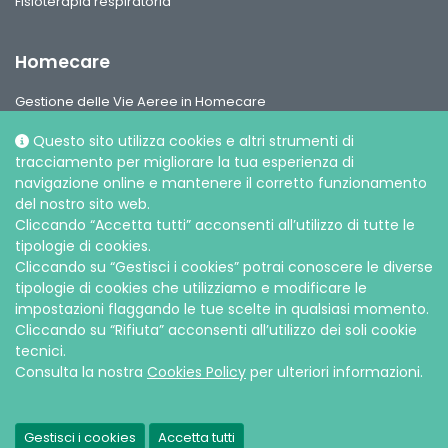
Fisioterapia respiratoria
Homecare
Gestione delle Vie Aeree in Homecare
Circuiti per ventilazione, interfaccie paziente e accessori
Questo sito utilizza cookies e altri strumenti di
Gamma Ossigeno & Aerosol Terapia Home Care
tracciamento per migliorare la tua esperienza di
navigazione online e mantenere il corretto funzionamento
del nostro sito web.
Cliccando “Accetta tutti” acconsenti all’utilizzo di tutte le
tipologie di cookies.
Cliccando su “Gestisci i cookies” potrai conoscere le diverse
Social media
tipologie di cookies che utilizziamo e modificare le
impostazioni flaggando le tue scelte in qualsiasi momento.
Cliccando su “Rifiuta” acconsenti all’utilizzo dei soli cookie
tecnici.
Consulta la nostra
Cookies Policy
per ulteriori informazioni.
© Intersurgical S.p.A, 2026 |
Privacy e Cookie
Gestisci i cookies
Accetta tutti