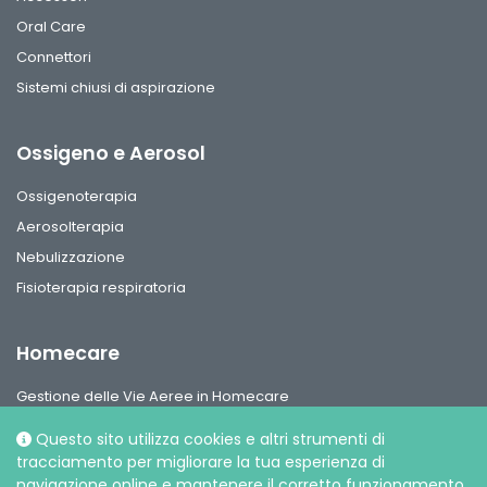
Oral Care
Connettori
Sistemi chiusi di aspirazione
Ossigeno e Aerosol
Ossigenoterapia
Aerosolterapia
Nebulizzazione
Fisioterapia respiratoria
Homecare
Gestione delle Vie Aeree in Homecare
Circuiti per ventilazione, interfaccie paziente e accessori
Questo sito utilizza cookies e altri strumenti di
Gamma Ossigeno & Aerosol Terapia Home Care
tracciamento per migliorare la tua esperienza di
navigazione online e mantenere il corretto funzionamento