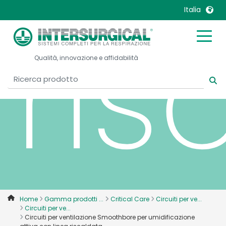
Italia
ris
United Kingdom
Ireland
Qualità, innovazione e affidabilità
United States
Italia
Australia
Japan
België, Nederlands
Lietuva
Belgique, Français
Malaysia
Canada, English
Mexico
Canada, Français
Nederlands
China
Norway
Colombia
Portugal
Denmark
Russia
Home
Gamma prodotti ...
Critical Care
Circuiti per ve...
Circuiti per ve...
Deutschland
Sweden
Circuiti per ventilazione Smoothbore per umidificazione