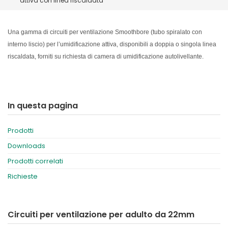
attiva con linea riscaldata
España
Turkey
France
Una gamma di circuiti per ventilazione Smoothbore (tubo spiralato con
International English
interno liscio) p
er l’umidificazione attiva, disponibili a doppia o singola linea
riscaldata, forniti su richiesta di camera di umidificazione autolivellante.
In questa pagina
Prodotti
Downloads
Prodotti correlati
Richieste
Circuiti per ventilazione per adulto da 22mm