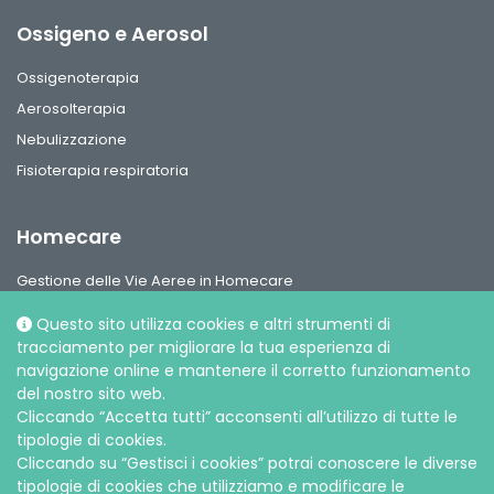
Ossigeno e Aerosol
Ossigenoterapia
Aerosolterapia
Nebulizzazione
Fisioterapia respiratoria
Homecare
Gestione delle Vie Aeree in Homecare
Circuiti per ventilazione, interfaccie paziente e accessori
Questo sito utilizza cookies e altri strumenti di
Gamma Ossigeno & Aerosol Terapia Home Care
tracciamento per migliorare la tua esperienza di
navigazione online e mantenere il corretto funzionamento
del nostro sito web.
Cliccando “Accetta tutti” acconsenti all’utilizzo di tutte le
tipologie di cookies.
Cliccando su “Gestisci i cookies” potrai conoscere le diverse
Social media
tipologie di cookies che utilizziamo e modificare le