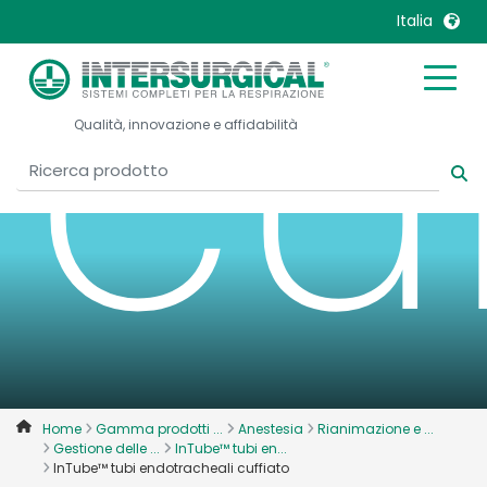
cu
Italia
United Kingdom
Ireland
Qualità, innovazione e affidabilità
United States
Italia
Australia
Japan
België, Nederlands
Lietuva
Belgique, Français
Malaysia
Canada, English
Mexico
Canada, Français
Nederlands
China
Norway
Colombia
Portugal
Denmark
Russia
Home
Gamma prodotti ...
Anestesia
Rianimazione e ...
Gestione delle ...
InTube™ tubi en...
Deutschland
Sweden
InTube™ tubi endotracheali cuffiato