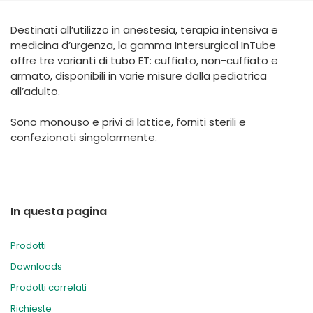
España
Turkey
Destinati all’utilizzo in anestesia, terapia intensiva e
France
medicina d’urgenza, la gamma Intersurgical InTube
International English
offre tre varianti di tubo ET: cuffiato, non-cuffiato e
armato, disponibili in varie misure dalla pediatrica
all’adulto.
Sono monouso e privi di lattice, forniti sterili e
confezionati singolarmente.
In questa pagina
Prodotti
Downloads
Prodotti correlati
Richieste