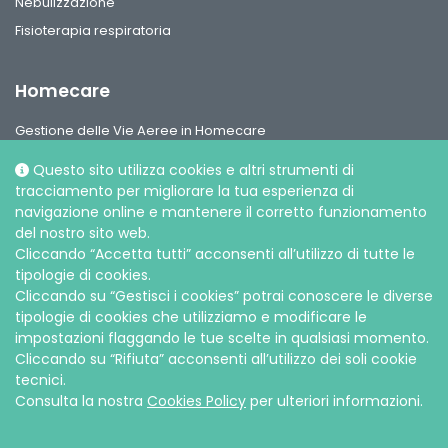
Nebulizzazione
Fisioterapia respiratoria
Homecare
Gestione delle Vie Aeree in Homecare
Circuiti per ventilazione, interfaccie paziente e accessori
Questo sito utilizza cookies e altri strumenti di
Gamma Ossigeno & Aerosol Terapia Home Care
tracciamento per migliorare la tua esperienza di
navigazione online e mantenere il corretto funzionamento
del nostro sito web.
Cliccando “Accetta tutti” acconsenti all’utilizzo di tutte le
tipologie di cookies.
Cliccando su “Gestisci i cookies” potrai conoscere le diverse
Social media
tipologie di cookies che utilizziamo e modificare le
impostazioni flaggando le tue scelte in qualsiasi momento.
Cliccando su “Rifiuta” acconsenti all’utilizzo dei soli cookie
tecnici.
Consulta la nostra
Cookies Policy
per ulteriori informazioni.