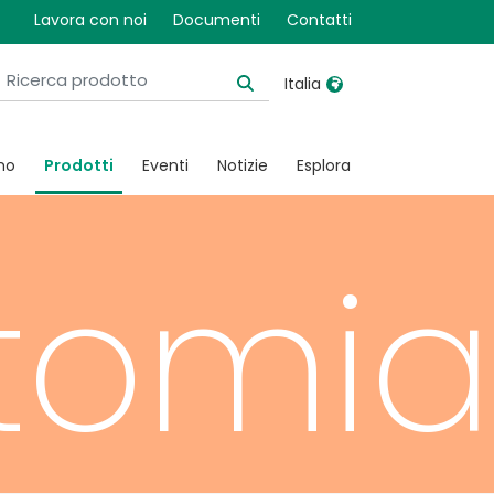
Lavora con noi
Documenti
Contatti
Italia
United Kingdom
Ireland
mo
Prodotti
Eventi
Notizie
Esplora
United States
Italia
Australia
Japan
tomia
België, Nederlands
Lietuva
Belgique, Français
Malaysia
Canada, English
Mexico
Canada, Français
Nederlands
China
Norway
Colombia
Portugal
Denmark
Russia