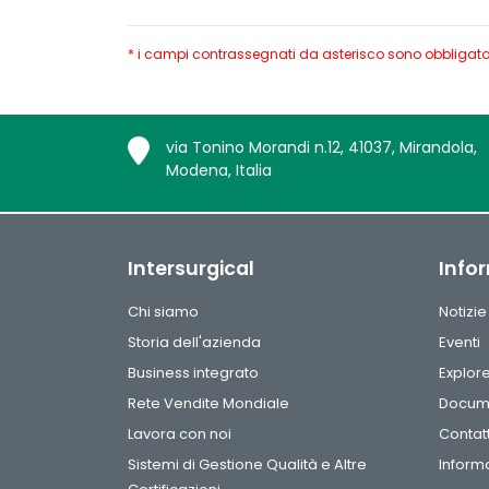
* i campi contrassegnati da asterisco sono obbligatori;
via Tonino Morandi n.12, 41037, Mirandola,
Modena, Italia
Intersurgical
Info
Chi siamo
Notizie
Storia dell'azienda
Eventi
Business integrato
Explor
Rete Vendite Mondiale
Docum
Lavora con noi
Contatt
Sistemi di Gestione Qualità e Altre
Informa