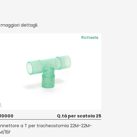
r maggiori dettagli.
Richieste
80000
Q.tà per scatola 25
nnettore a T per tracheostomia 22M-22M-
M/15F