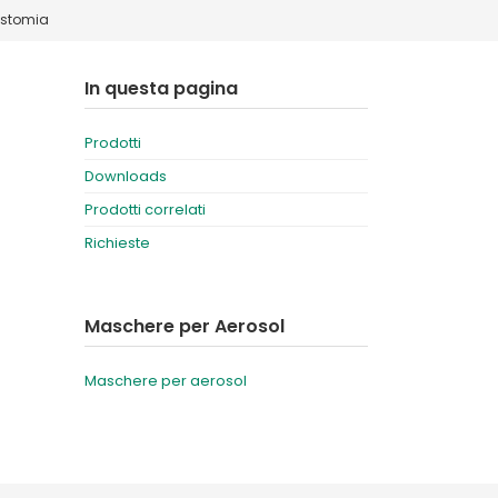
ostomia
Deutschland
Sweden
España
Turkey
In questa pagina
France
Prodotti
International English
Downloads
Prodotti correlati
Richieste
Maschere per Aerosol
Maschere per aerosol