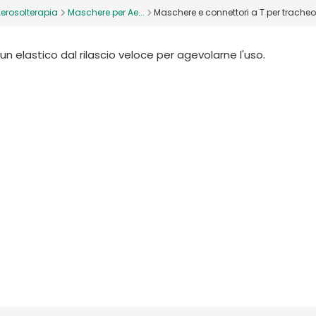
erosolterapia
Maschere per Ae...
Maschere e connettori a T per trache
n elastico dal rilascio veloce per agevolarne l'uso.