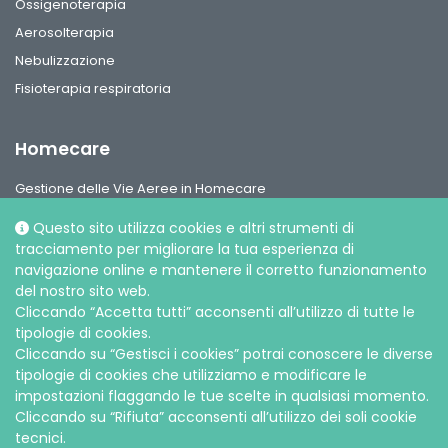
Ossigenoterapia
Aerosolterapia
Nebulizzazione
Fisioterapia respiratoria
Homecare
Gestione delle Vie Aeree in Homecare
Circuiti per ventilazione, interfaccie paziente e accessori
Questo sito utilizza cookies e altri strumenti di
Gamma Ossigeno & Aerosol Terapia Home Care
tracciamento per migliorare la tua esperienza di
navigazione online e mantenere il corretto funzionamento
del nostro sito web.
Cliccando “Accetta tutti” acconsenti all’utilizzo di tutte le
tipologie di cookies.
Cliccando su “Gestisci i cookies” potrai conoscere le diverse
Social media
tipologie di cookies che utilizziamo e modificare le
impostazioni flaggando le tue scelte in qualsiasi momento.
Cliccando su “Rifiuta” acconsenti all’utilizzo dei soli cookie
tecnici.