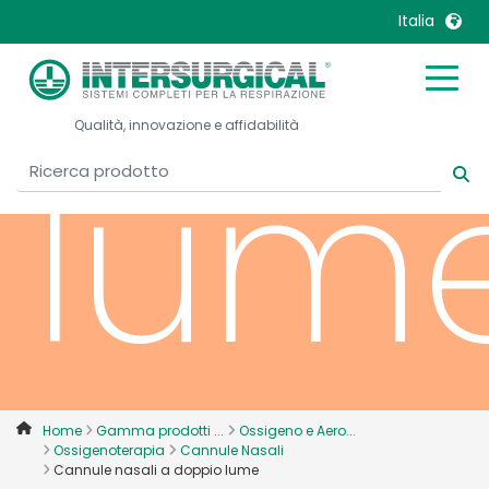
dop
Italia
United Kingdom
Ireland
Qualità, innovazione e affidabilità
United States
Italia
lum
Australia
Japan
België, Nederlands
Lietuva
Belgique, Français
Malaysia
Canada, English
Mexico
Canada, Français
Nederlands
China
Norway
Colombia
Portugal
Denmark
Russia
Home
Gamma prodotti ...
Ossigeno e Aero...
Ossigenoterapia
Cannule Nasali
Deutschland
Sweden
Cannule nasali a doppio lume