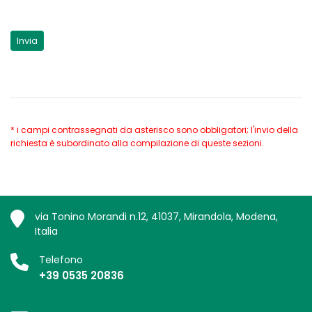
* i campi contrassegnati da asterisco sono obbligatori; l'invio della
richiesta è subordinato alla compilazione di queste sezioni.
via Tonino Morandi n.12, 41037, Mirandola, Modena,
Italia
Telefono
+39 0535 20836