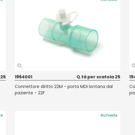
 25
1964001
Q.tà per scatola 25
19
Connettore diritto 22M - porta MDI lontana dal
Co
paziente - 22F
pa
te
Richieste