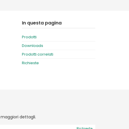
Deutschland
Sweden
España
Turkey
In questa pagina
France
Prodotti
International English
Downloads
Prodotti correlati
Richieste
r maggiori dettagli.
Richieste