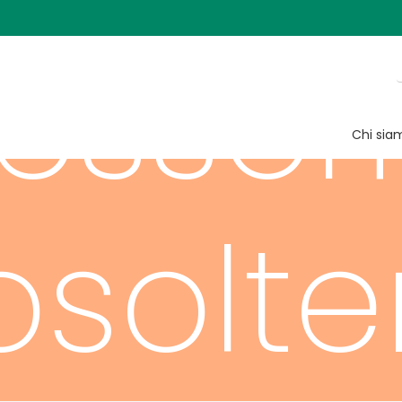
essori
Chi sia
osolte