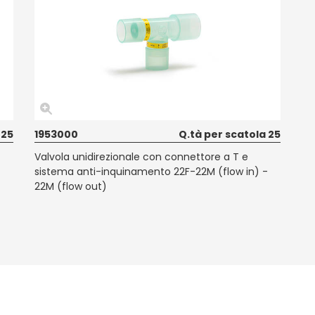
 25
1953000
Q.tà per scatola 25
Valvola unidirezionale con connettore a T e
sistema anti-inquinamento 22F-22M (flow in) -
22M (flow out)