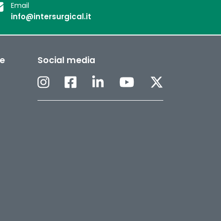
Email
info@intersurgical.it
ee
Social media