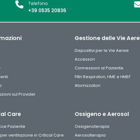
Telefono
+39 0535 20836
rmazioni
Gestione delle Vie Aer
Dispositivi per le Vie Aeree
Accessori
e
Connessioni al Paziente
enti
Filtri Respiratori, HME e HMEF
i
Atomizzatori
zioni sul Provider
cal Care
Ossigeno e Aerosol
acce Paziente
Ossigenoterapia
i per ventilazione in Critical Care
Aerosolterapia