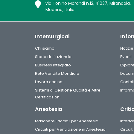
via Tonino Morandi n.12, 41037, Mirandola,
Modena, Italia
Intersurgical
Info
Chi siamo
Notizie
Storia dell'azienda
Eventi
Business integrato
Explor
Rete Vendite Mondiale
Docum
Lavora con noi
Contatt
Sistemi di Gestione Qualità e Altre
Informa
Certificazioni
Anestesia
Criti
Maschere Facciali per Anestesia
Interf
Circuiti per Ventilazione in Anestesia
Circuit