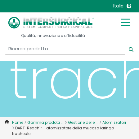
lari
Italia
United Kingdom
Ireland
Qualità, innovazione e affidabilità
United States
Italia
trac
Australia
Japan
België, Nederlands
Lietuva
Belgique, Français
Malaysia
Canada, English
Mexico
Canada, Français
Nederlands
China
Norway
Colombia
Portugal
Denmark
Russia
Home
Gamma prodotti ...
Gestione delle ...
Atomizzatori
DART-Reach™ - atomizzatore della mucosa laringo-
Deutschland
Sweden
tracheale