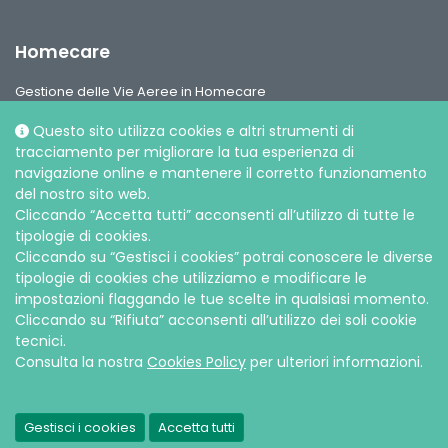
Homecare
Gestione delle Vie Aeree in Homecare
Circuiti per ventilazione, interfaccie paziente e accessori
Questo sito utilizza cookies e altri strumenti di
Gamma Ossigeno & Aerosol Terapia Home Care
tracciamento per migliorare la tua esperienza di
navigazione online e mantenere il corretto funzionamento
del nostro sito web.
Cliccando “Accetta tutti” acconsenti all’utilizzo di tutte le
tipologie di cookies.
Cliccando su “Gestisci i cookies” potrai conoscere le diverse
Social media
tipologie di cookies che utilizziamo e modificare le
impostazioni flaggando le tue scelte in qualsiasi momento.
Cliccando su “Rifiuta” acconsenti all’utilizzo dei soli cookie
tecnici.
Consulta la nostra
Cookies Policy
per ulteriori informazioni.
© Intersurgical S.p.A, 2026 |
Privacy e Cookie
Gestisci i cookies
Accetta tutti