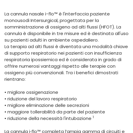
España
Turkey
France
La cannula nasale i-flo™ è l'interfaccia paziente
monousodi Intersurgical, progettata per la
International English
somministrazione di ossigeno ad alti flussi (HFOT). La
cannula è disponibile in tre misure ed è destinata all'uso
su pazienti adulti in ambiente ospedaliero.
La terapia ad alti flussi è diventata una modalità chiave
di supporto respiratorio nei pazienti con insufficienza
respiratoria ipossiemica ed è considerata in grado di
offrire numerosi vantaggi rispetto alle terapie con
ossigeno più convenzionali. Tra i benefici dimostrati
rientrano:
• migliore ossigenazione
• riduzione del lavoro respiratorio
• migliore eliminazione delle secrezioni
• maggiore tollerabilità da parte del paziente
1
• riduzione della necessità l'intubazione
La cannula i‑flo™ completa l’ampia gamma di circuiti e