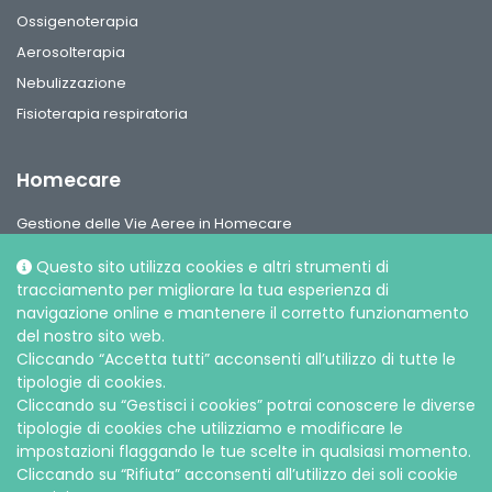
Ossigenoterapia
Aerosolterapia
Nebulizzazione
Fisioterapia respiratoria
Homecare
Gestione delle Vie Aeree in Homecare
Circuiti per ventilazione, interfaccie paziente e accessori
Questo sito utilizza cookies e altri strumenti di
Gamma Ossigeno & Aerosol Terapia Home Care
tracciamento per migliorare la tua esperienza di
navigazione online e mantenere il corretto funzionamento
del nostro sito web.
Cliccando “Accetta tutti” acconsenti all’utilizzo di tutte le
tipologie di cookies.
Cliccando su “Gestisci i cookies” potrai conoscere le diverse
Social media
tipologie di cookies che utilizziamo e modificare le
impostazioni flaggando le tue scelte in qualsiasi momento.
Cliccando su “Rifiuta” acconsenti all’utilizzo dei soli cookie