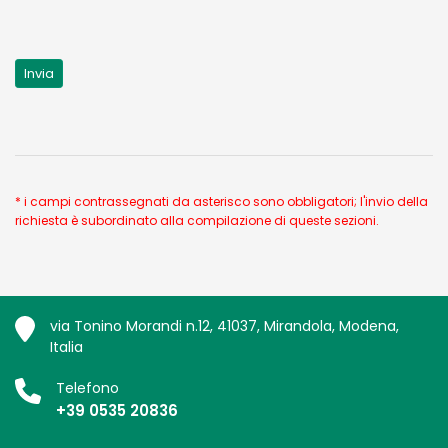
* i campi contrassegnati da asterisco sono obbligatori; l'invio della
richiesta è subordinato alla compilazione di queste sezioni.
via Tonino Morandi n.12, 41037, Mirandola, Modena,
Italia
Telefono
+39 0535 20836