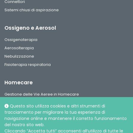
Connettori
Sistemi chiusi di aspirazione
Ossigeno e Aerosol
Ossigenoterapia
Aerosolterapia
Nebulizzazione
Fisioterapia respiratoria
Homecare
Gestione delle Vie Aeree in Homecare
Circuiti per ventilazione, interfaccie paziente e accessori
Questo sito utilizza cookies e altri strumenti di
Gamma Ossigeno & Aerosol Terapia Home Care
tracciamento per migliorare la tua esperienza di
navigazione online e mantenere il corretto funzionamento
del nostro sito web.
Cliccando “Accetta tutti” acconsenti all’utilizzo di tutte le