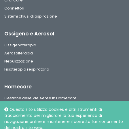
Oral Care
Connettori
Sistemi chiusi di aspirazione
Ossigeno e Aerosol
Ossigenoterapia
Aerosolterapia
Nebulizzazione
Fisioterapia respiratoria
Homecare
Gestione delle Vie Aeree in Homecare
Circuiti per ventilazione, interfaccie paziente e accessori
Questo sito utilizza cookies e altri strumenti di
Gamma Ossigeno & Aerosol Terapia Home Care
tracciamento per migliorare la tua esperienza di
navigazione online e mantenere il corretto funzionamento
del nostro sito web.