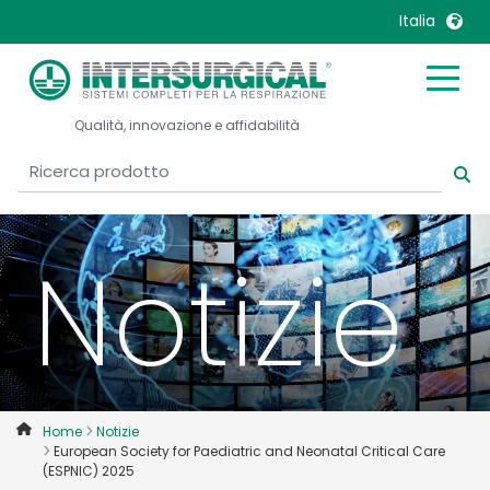
Italia
United Kingdom
Ireland
Qualità, innovazione e affidabilità
United States
Italia
Australia
Japan
België, Nederlands
Lietuva
Belgique, Français
Malaysia
Notizie
Canada, English
Mexico
Canada, Français
Nederlands
China
Norway
Colombia
Portugal
Denmark
Russia
Home
Notizie
European Society for Paediatric and Neonatal Critical Care
Deutschland
Sweden
(ESPNIC) 2025