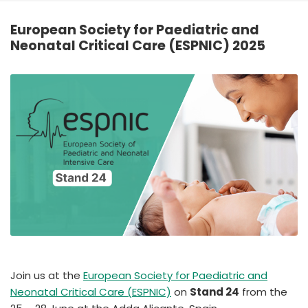
España
Turkey
European Society for Paediatric and
France
Neonatal Critical Care (ESPNIC) 2025
International English
Join us at the
European Society for Paediatric and
Neonatal Critical Care
(ESPNIC)
on
Stand 24
from the