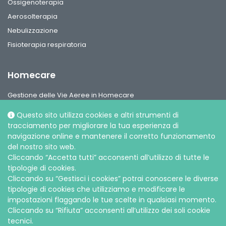
Ossigenoterapia
Aerosolterapia
Nebulizzazione
Fisioterapia respiratoria
Homecare
Gestione delle Vie Aeree in Homecare
Circuiti per ventilazione, interfaccie paziente e accessori
Questo sito utilizza cookies e altri strumenti di
Gamma Ossigeno & Aerosol Terapia Home Care
tracciamento per migliorare la tua esperienza di
navigazione online e mantenere il corretto funzionamento
del nostro sito web.
Cliccando “Accetta tutti” acconsenti all’utilizzo di tutte le
tipologie di cookies.
Cliccando su “Gestisci i cookies” potrai conoscere le diverse
Social media
tipologie di cookies che utilizziamo e modificare le
impostazioni flaggando le tue scelte in qualsiasi momento.
Cliccando su “Rifiuta” acconsenti all’utilizzo dei soli cookie
tecnici.