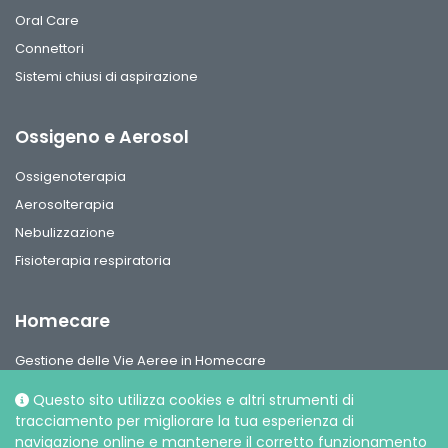
Oral Care
Connettori
Sistemi chiusi di aspirazione
Ossigeno e Aerosol
Ossigenoterapia
Aerosolterapia
Nebulizzazione
Fisioterapia respiratoria
Homecare
Gestione delle Vie Aeree in Homecare
Circuiti per ventilazione, interfaccie paziente e accessori
Questo sito utilizza cookies e altri strumenti di
Gamma Ossigeno & Aerosol Terapia Home Care
tracciamento per migliorare la tua esperienza di
navigazione online e mantenere il corretto funzionamento