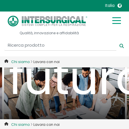
insie
Italia
United Kingdom
Ireland
Qualità, innovazione e affidabilità
United States
Italia
Australia
Japan
futur
België, Nederlands
Lietuva
Chi siamo
Lavora con noi
Belgique, Français
Malaysia
Canada, English
Mexico
Canada, Français
Nederlands
China
Norway
Colombia
Portugal
Denmark
Russia
Deutschland
Sweden
Chi siamo
Lavora con noi