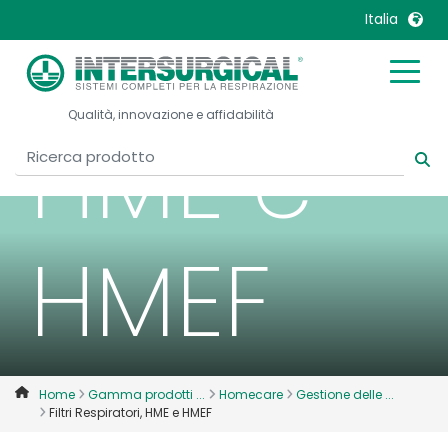
Respirato
Italia
United Kingdom
Ireland
Qualità, innovazione e affidabilità
United States
Italia
HME e
Australia
Japan
België, Nederlands
Lietuva
Belgique, Français
Malaysia
HMEF
Canada, English
Mexico
Canada, Français
Nederlands
China
Norway
Colombia
Portugal
Denmark
Russia
Home
Gamma prodotti ...
Homecare
Gestione delle ...
Filtri Respiratori, HME e HMEF
Deutschland
Sweden