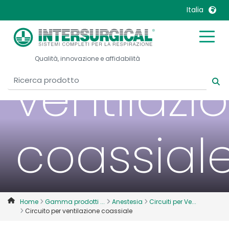
Italia
Circuito 
United Kingdom
Ireland
Qualità, innovazione e affidabilità
United States
Italia
ventilazi
Australia
Japan
België, Nederlands
Lietuva
Belgique, Français
Malaysia
coassial
Canada, English
Mexico
Canada, Français
Nederlands
China
Norway
Colombia
Portugal
Denmark
Russia
Home
Gamma prodotti ...
Anestesia
Circuiti per Ve...
Circuito per ventilazione coassiale
Deutschland
Sweden