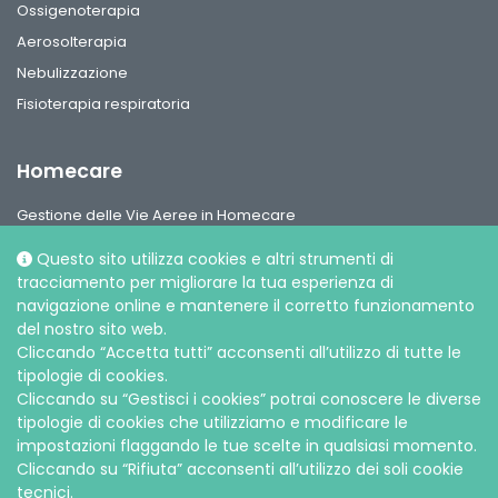
Ossigenoterapia
Aerosolterapia
Nebulizzazione
Fisioterapia respiratoria
Homecare
Gestione delle Vie Aeree in Homecare
Circuiti per ventilazione, interfaccie paziente e accessori
Questo sito utilizza cookies e altri strumenti di
Gamma Ossigeno & Aerosol Terapia Home Care
tracciamento per migliorare la tua esperienza di
navigazione online e mantenere il corretto funzionamento
del nostro sito web.
Cliccando “Accetta tutti” acconsenti all’utilizzo di tutte le
tipologie di cookies.
Cliccando su “Gestisci i cookies” potrai conoscere le diverse
Social media
tipologie di cookies che utilizziamo e modificare le
impostazioni flaggando le tue scelte in qualsiasi momento.
Cliccando su “Rifiuta” acconsenti all’utilizzo dei soli cookie
tecnici.