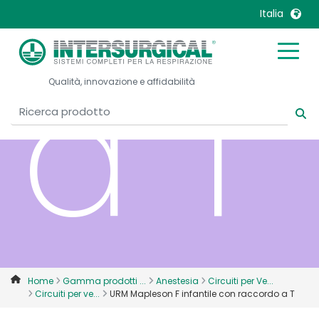
Italia
a T
United Kingdom
Ireland
Qualità, innovazione e affidabilità
United States
Italia
Australia
Japan
België, Nederlands
Lietuva
Belgique, Français
Malaysia
Canada, English
Mexico
Canada, Français
Nederlands
China
Norway
Colombia
Portugal
Denmark
Russia
Home
Gamma prodotti ...
Anestesia
Circuiti per Ve...
Circuiti per ve...
URM Mapleson F infantile con raccordo a T
Deutschland
Sweden