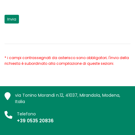
* i campi contrassegnati da asterisco sono obbligatori; l'invio della
richiesta è subordinato alla compilazione di queste sezioni.
via Tonino Morandi n.12, 41037, Mirandola, Modena,
Italia
Telefono
+39 0535 20836